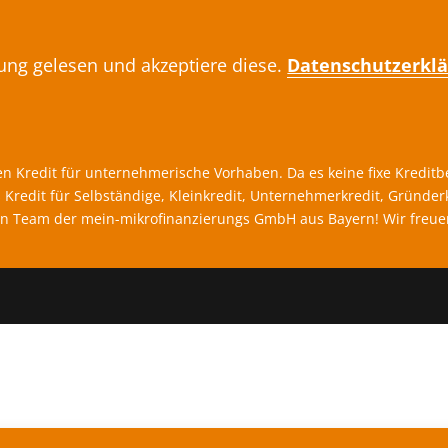
rung gelesen und akzeptiere diese.
Datenschutzerkl
ten Kredit für unternehmerische Vorhaben. Da es keine fixe Kredit
s Kredit für Selbständige, Kleinkredit, Unternehmerkredit, Gründer
 Dein Team der mein-mikrofinanzierungs GmbH aus Bayern! Wir freue