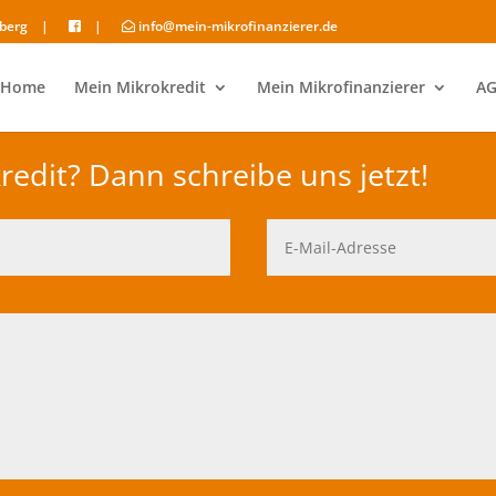
nberg |
|
info@mein-mikrofinanzierer.de
Home
Mein Mikrokredit
Mein Mikrofinanzierer
AG
edit? Dann schreibe uns jetzt!